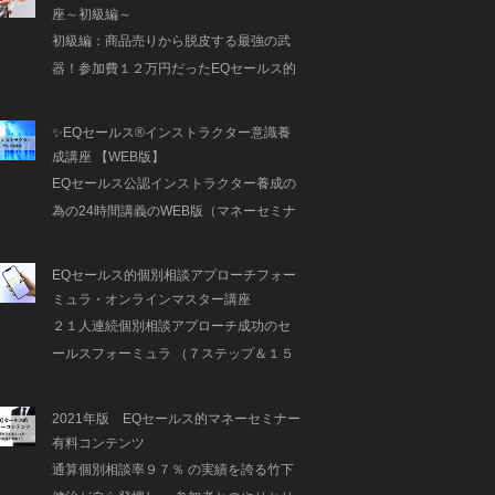
座～初級編～
初級編：商品売りから脱皮する最強の武
器！参加費１２万円だったEQセールス的
ライフプランマスター講座〜初級編〜12
時間の研修を動画コンテンツとして公
✨EQセールス®インストラクター意識養
開！
成講座 【WEB版】
EQセールス公認インストラクター養成の
為の24時間講義のWEB版（マネーセミナ
ー・セカンドライフマーケット開拓思考
も同時に学べます）
EQセールス的個別相談アプローチフォー
ミュラ・オンラインマスター講座
２１人連続個別相談アプローチ成功のセ
ールスフォーミュラ （７ステップ＆１５
スライド完全解説版）
2021年版 EQセールス的マネーセミナー
有料コンテンツ
通算個別相談率９７％ の実績を誇る竹下