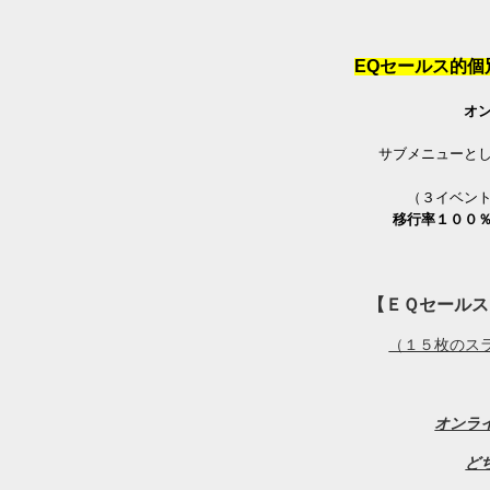
EQセールス的
オ
サブメニューと
（３イベン
移行率１００
【ＥＱセールス
（１５枚のス
オンラ
ど