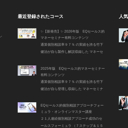
最近登録されたコース
人気
✨【新発売】✨ 2026年版 EQセールス的
ン
マネーセミナー有料コンテンツ
通算個別相談率９７％ の実績を誇る竹下
健治が自ら製作し解説収録した マネーセ
ミナー解説版（オンライン版）
2025年版 EQセールス的マネーセミナー
有料コンテンツ
通算個別相談率９７％ の実績を誇る竹下
健治が自ら登壇し収録した マネーセミナ
ー風景（オンライン版）
EQセールス的個別相談アプローチフォー
ミュラ・オンラインマスター講座
２１人連続個別相談アプローチ成功のセ
ールスフォーミュラ （７ステップ＆１５