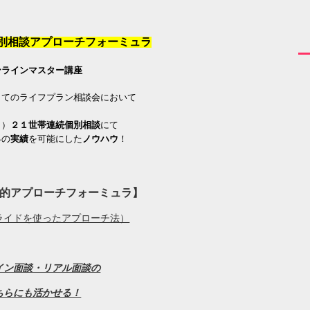
個別相談アプローチフォーミュラ
ンラインマスター講座
してのライフプラン相談会において
ト）
２１世帯連続個別相談
にて
％
の
実績
を可能にした
ノウハウ
！
的アプローチフォーミュラ】
ライドを使ったアプローチ法）
イン面談・リアル面談の
ちらにも活かせる！