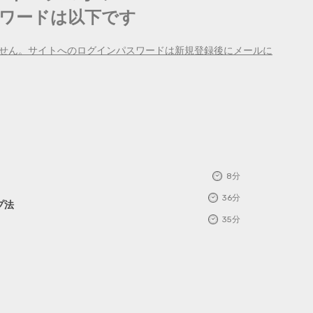
ワードは以下です
せん。サイトへのログインパスワードは新規登録後にメールに
8分
36分
プ法
35分