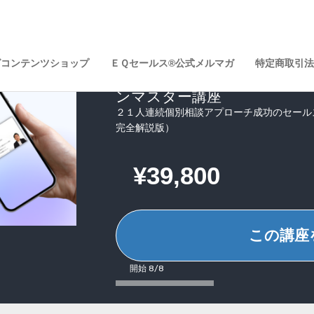
グコンテンツショップ
ＥＱセールス®公式メルマガ
特定商取引法
EQセールス的個別相談アプ
ンマスター講座
２１人連続個別相談アプローチ成功のセール
完全解説版）
¥39,800
この講座
開始 8/8