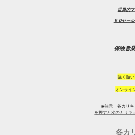
世界的マ
ＥＱセール
保険営
強く熱い
オンライ
◉注意 各カリキ
を押すと次のカリキ
各カ