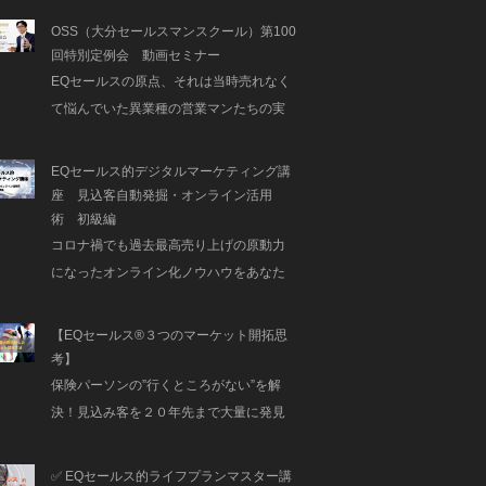
OSS（大分セールスマンスクール）第100
回特別定例会 動画セミナー
EQセールスの原点、それは当時売れなく
て悩んでいた異業種の営業マンたちの実
践の中から生まれた智慧の結晶なので
す！
EQセールス的デジタルマーケティング講
座 見込客自動発掘・オンライン活用
術 初級編
コロナ禍でも過去最高売り上げの原動力
になったオンライン化ノウハウをあなた
にも！
【EQセールス®３つのマーケット開拓思
考】
保険パーソンの”行くところがない”を解
決！見込み客を２０年先まで大量に発見
できるマーケティング手法
✅ EQセールス的ライフプランマスター講