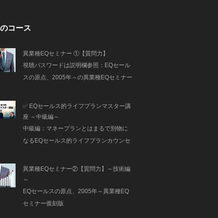
のコース
異業種EQセミナー ①【質問力】
視聴パスワードは説明欄参照：EQセール
スの原点、2005年～の異業種EQセミナー
復刻版
✅ EQセールス的ライフプランマスター講
座 ～中級編～
中級編：マネープランとはまるで別物に
なるEQセールス的ライフプランカウンセ
リング＆特殊プレゼンスキルの極意を実
践を交えて徹底解説！さらにオンライン
異業種EQセミナー②【質問力】～技術編
マーケティングを使った自動化の秘密も
～
解説！
EQセールスの原点、2005年～異業種EQ
セミナー復刻版