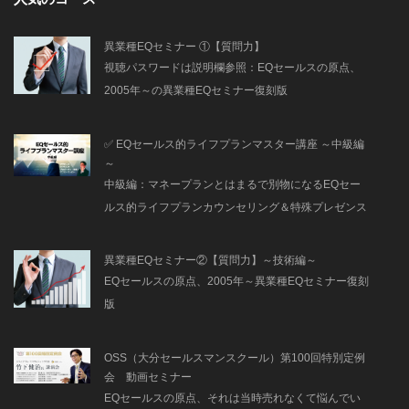
異業種EQセミナー ①【質問力】
視聴パスワードは説明欄参照：EQセールスの原点、
2005年～の異業種EQセミナー復刻版
✅ EQセールス的ライフプランマスター講座 ～中級編
～
中級編：マネープランとはまるで別物になるEQセー
ルス的ライフプランカウンセリング＆特殊プレゼンス
キルの極意を実践を交えて徹底解説！さらにオンライ
ンマーケティングを使った自動化の秘密も解説！
異業種EQセミナー②【質問力】～技術編～
EQセールスの原点、2005年～異業種EQセミナー復刻
版
OSS（大分セールスマンスクール）第100回特別定例
会 動画セミナー
EQセールスの原点、それは当時売れなくて悩んでい