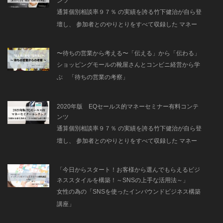
ンツ
通算個別相談率９７％ の実績を誇る竹下健治が自ら登
壇し、 参加者とのやりとりをすべて収録した マネー
セミナー風景
〜待ちの営業から考える〜「伝える」から「伝わる」
ショッピングモールの靴屋さんとコンビニ経営から学
ぶ 「待ちの営業の考察」
2020年版 EQセールス的マネーセミナー有料コンテ
ンツ
通算個別相談率９７％ の実績を誇る竹下健治が自ら登
壇し、 参加者とのやりとりをすべて収録した マネー
セミナー風景
「今日からスタート！お客様から選んでもらえるビジ
ネススタイルを構築！～SNSの上手な活用法～」
女性の為の「SNSを使ったインバウンドビジネス構築
講座」