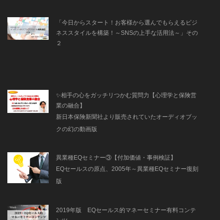
「今日からスタート！お客様から選んでもらえるビジ
ネススタイルを構築！～SNSの上手な活用法～」その
２
✨相手の心をガッチリつかむ質問力【心理学と保険営
業の融合】
新日本保険新聞社より販売されていたオーディオブッ
クの幻の動画版
異業種EQセミナー③【付加価値・事例検証】
EQセールスの原点、2005年～異業種EQセミナー復刻
版
2019年版 EQセールス的マネーセミナー有料コンテ