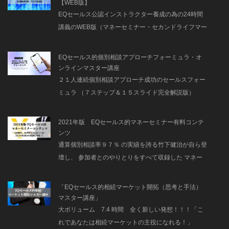
【WEB版】
EQセールス公認インストラクター養成の為の24時間
講義のWEB版（マネーセミナー・セカンドライフマー
ケット開拓思考も同時に学べます）
EQセールス的個別相談アプローチフォーミュラ・オ
ンラインマスター講座
２１人連続個別相談アプローチ成功のセールスフォー
ミュラ （７ステップ＆１５スライド完全解説版）
2021年版 EQセールス的マネーセミナー有料コンテ
ンツ
通算個別相談率９７％ の実績を誇る竹下健治が自ら登
壇し、 参加者とのやりとりをすべて収録した マネー
セミナー風景
「EQセールス的相続マーケット開拓（思考と手法）
マスター講座」
大ボリューム 7.4 時間 全く新しい発想！！！「こ
れであなたは相続マーケットの主役になれる！」