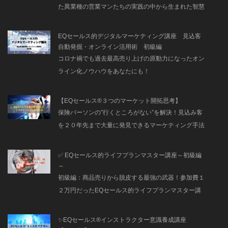
た異業種の営業マンたちの実践の中から生まれた智慧
の結晶なのです！
EQセールス的デジタルマーケティング講座 見込客
自動発掘・オンライン活用術 初級編
コロナ禍でも過去最高売り上げの原動力になったオン
ライン化ノウハウをあなたにも！
【EQセールス®３つのマーケット開拓思考】
保険パーソンの”行くところがない”を解決！見込み客
を２０年先まで大量に発見できるマーケティング手法
✅ EQセールス的ライフプランマスター講座～初級編
～
初級編：商品売りから脱皮する最強の武器！参加費１
２万円だったEQセールス的ライフプランマスター講
座〜初級編〜12時間の研修を動画コンテンツとして公
開！
✨EQセールス®インストラクター意識養成講座